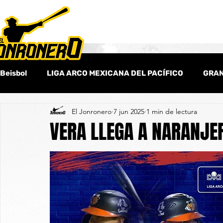
Beisbol
LIGA ARCO MEXICANA DEL PACÍFICO
GRAN
El Jonronero
7 jun 2025
1 min de lectura
Beisbol Amateur
Columnas
Beisbol Internaci
VERA LLEGA A NARANJE