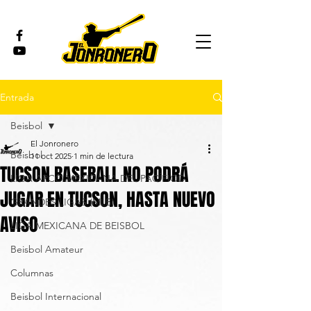
Entrada
Beisbol
El Jonronero
Beisbol
11 oct 2025
1 min de lectura
TUCSON BASEBALL NO PODRÁ
LIGA ARCO MEXICANA DEL PACÍFICO
JUGAR EN TUCSON, HASTA NUEVO
GRANDES LIGAS (MLB)
AVISO
LIGA MEXICANA DE BEISBOL
Beisbol Amateur
Columnas
Beisbol Internacional