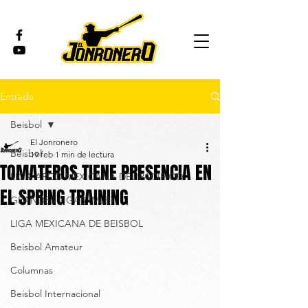
Entrada
Beisbol
El Jonronero
Beisbol
19 feb
1 min de lectura
TOMATEROS TIENE PRESENCIA EN
LIGA ARCO MEXICANA DEL PACÍFICO
EL SPRING TRAINING
GRANDES LIGAS (MLB)
LIGA MEXICANA DE BEISBOL
Beisbol Amateur
Columnas
Beisbol Internacional