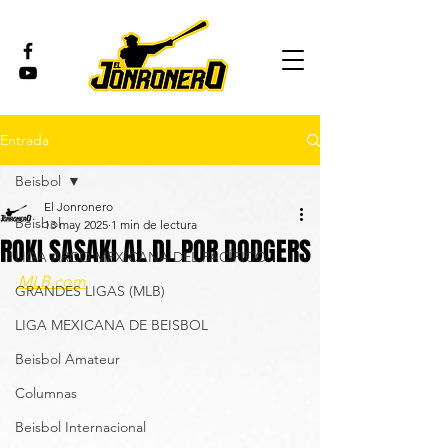
Entrada
Beisbol
El Jonronero
Beisbol
13 may 2025
1 min de lectura
ROKI SASAKI AL DL POR DODGERS
LIGA ARCO MEXICANA DEL PACÍFICO
MLB.com
GRANDES LIGAS (MLB)
LIGA MEXICANA DE BEISBOL
Beisbol Amateur
Columnas
Beisbol Internacional