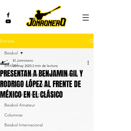
Entrada
Beisbol
El Jonronero
Beisbol
20 may 2025
2 min de lectura
PRESENTAN A BENJAMIN GIL Y
LIGA ARCO MEXICANA DEL PACÍFICO
RODRIGO LÓPEZ AL FRENTE DE
GRANDES LIGAS (MLB)
MÉXICO EN EL CLÁSICO
LIGA MEXICANA DE BEISBOL
Beisbol Amateur
Columnas
Beisbol Internacional