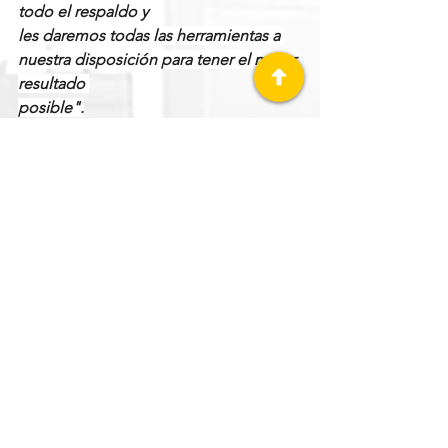
todo el respaldo y 
les daremos todas las herramientas a 
nuestra disposición para tener el mejor 
resultado 
posible".
Japón ha ganado tres de las cinco 
ediciones del Clásico Mundial de 
Beisbol (2006, 2009 y 2023), los otros 
dos campeonatos fueron para 
República Dominicana (2013) y Estados 
Unidos (2017). La mejor actuación de 
México fue en 2023, año en el que 
finalizaron en la tercera posición.
Clásico Mundial
Benji Gil
GRANDES LIGAS (MLB)