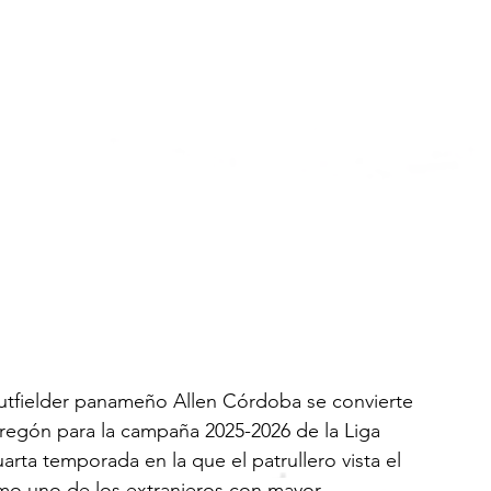
utfielder panameño Allen Córdoba se convierte 
bregón para la campaña 2025-2026 de la Liga 
rta temporada en la que el patrullero vista el 
mo uno de los extranjeros con mayor 