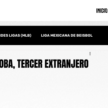
INICIO
DES LIGAS (MLB)
LIGA MEXICANA DE BEISBOL
onal
Serie del Caribe
Clásico Mundial de Beisbol
OBA, TERCER EXTRANJERO