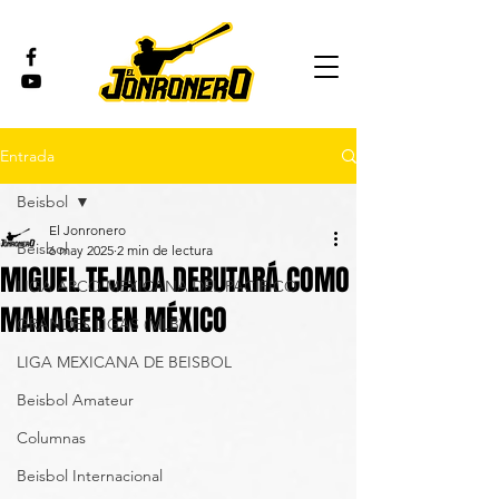
Entrada
Beisbol
El Jonronero
Beisbol
6 may 2025
2 min de lectura
MIGUEL TEJADA DEBUTARÁ COMO
LIGA ARCO MEXICANA DEL PACÍFICO
MANAGER EN MÉXICO
GRANDES LIGAS (MLB)
LIGA MEXICANA DE BEISBOL
Beisbol Amateur
Columnas
Beisbol Internacional