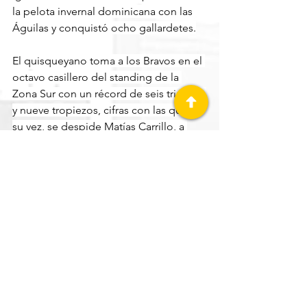
la pelota invernal dominicana con las 
Águilas y conquistó ocho gallardetes.
El quisqueyano toma a los Bravos en el 
octavo casillero del standing de la 
Zona Sur con un récord de seis triunfos 
y nueve tropiezos, cifras con las que, a 
su vez, se despide Matías Carrillo, a 
quien la organización leonesa le 
agradece su compromiso y 
profesionalismo mostrado durante su 
etapa como mánager de los Bravos, 
misma que comenzó con la temporada 
2024 ya en marcha y la cual cerró con 
récord de 14-22; de esta manera, “El 
Coyote” estuvo al mando de los 
Bravos en 51 compromisos con 20 
ganados y 31 perdidos.
Bravos de León