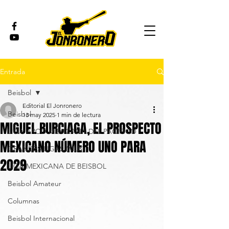
Entrada
Beisbol
Editorial El Jonronero
Beisbol
13 may 2025
1 min de lectura
MIGUEL BURCIAGA, EL PROSPECTO
LIGA ARCO MEXICANA DEL PACÍFICO
MEXICANO NÚMERO UNO PARA
GRANDES LIGAS (MLB)
2029
LIGA MEXICANA DE BEISBOL
Beisbol Amateur
Columnas
Beisbol Internacional