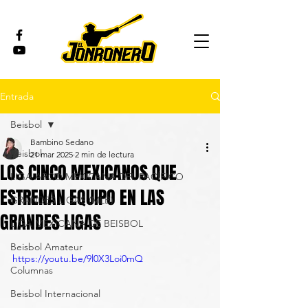
Entrada
Beisbol
Bambino Sedano
Beisbol
21 mar 2025
2 min de lectura
LOS CINCO MEXICANOS QUE
LIGA ARCO MEXICANA DEL PACÍFICO
ESTRENAN EQUIPO EN LAS
GRANDES LIGAS (MLB)
GRANDES LIGAS
LIGA MEXICANA DE BEISBOL
Beisbol Amateur
https://youtu.be/9l0X3Loi0mQ
Columnas
Beisbol Internacional