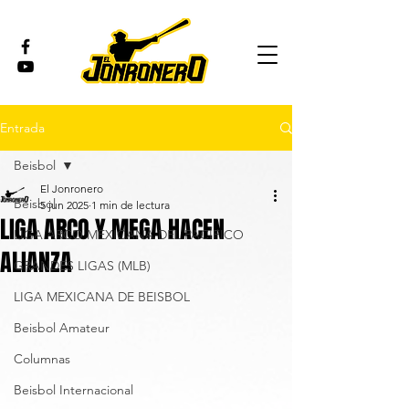
Entrada
Beisbol
El Jonronero
Beisbol
5 jun 2025
1 min de lectura
LIGA ARCO Y MEGA HACEN
LIGA ARCO MEXICANA DEL PACÍFICO
ALIANZA
GRANDES LIGAS (MLB)
LIGA MEXICANA DE BEISBOL
Beisbol Amateur
Columnas
Beisbol Internacional