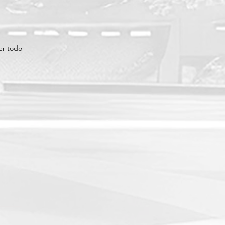
er todo