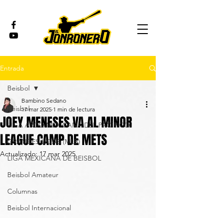
Entrada
Beisbol
Bambino Sedano
Beisbol
17 mar 2025
1 min de lectura
JOEY MENESES VA AL MINOR
LIGA ARCO MEXICANA DEL PACÍFICO
LEAGUE CAMP DE METS
GRANDES LIGAS (MLB)
Actualizado:
17 mar 2025
LIGA MEXICANA DE BEISBOL
Beisbol Amateur
Columnas
Beisbol Internacional