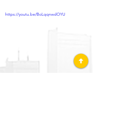
https://youtu.be/BoLqqnwdOYU
Meneses tuvo gran invierno con 
Tomateros de Culiacán,
 donde pegó 
10 jonrones, bateó para .320 con 58 
impulsadas 
en 62 encuentros.
Joey Meneses
Mets
GRANDES LIGAS (MLB)