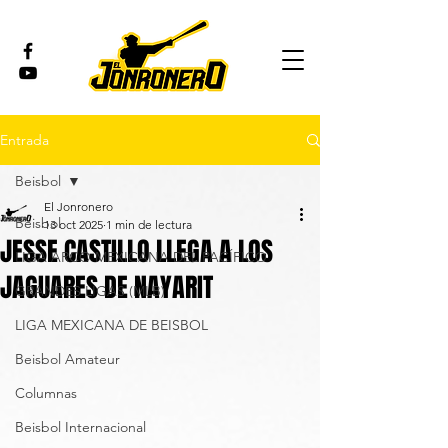
Entrada
Beisbol
El Jonronero
Beisbol
13 oct 2025
1 min de lectura
JESSE CASTILLO LLEGA A LOS
LIGA ARCO MEXICANA DEL PACÍFICO
JAGUARES DE NAYARIT
GRANDES LIGAS (MLB)
LIGA MEXICANA DE BEISBOL
Beisbol Amateur
Columnas
Beisbol Internacional