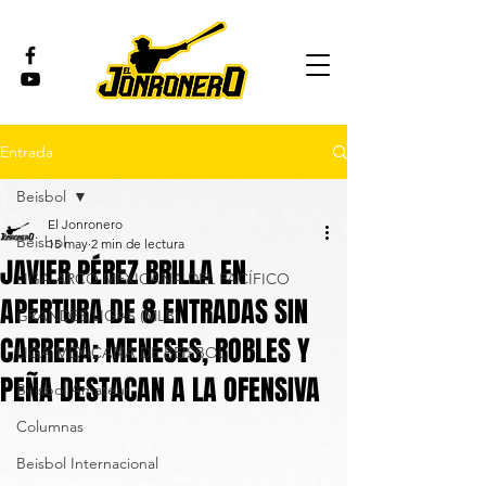
Entrada
Beisbol
El Jonronero
Beisbol
15 may
2 min de lectura
JAVIER PÉREZ BRILLA EN
LIGA ARCO MEXICANA DEL PACÍFICO
APERTURA DE 8 ENTRADAS SIN
GRANDES LIGAS (MLB)
CARRERA; MENESES, ROBLES Y
LIGA MEXICANA DE BEISBOL
PEÑA DESTACAN A LA OFENSIVA
Beisbol Amateur
Columnas
Beisbol Internacional