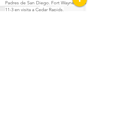
Padres de San Diego. Fort Wayne ganó 
11-3 en visita a Cedar Rapids.
Tomateros de Culiacán
LIGA ARCO MEXICANA DEL PACÍFICO
Ver todo
Entradas recientes