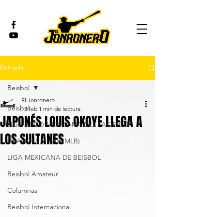
Entrada
Beisbol
El Jonronero
Beisbol
13 feb
1 min de lectura
JAPONÉS LOUIS OKOYE LLEGA A
LIGA ARCO MEXICANA DEL PACÍFICO
LOS SULTANES
GRANDES LIGAS (MLB)
LIGA MEXICANA DE BEISBOL
Beisbol Amateur
Columnas
Beisbol Internacional