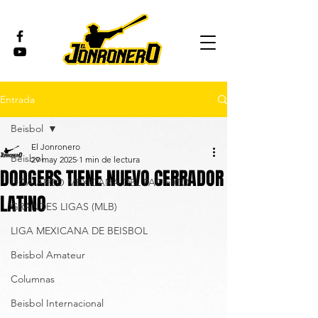
Entrada
Beisbol
El Jonronero
Beisbol
29 may 2025
1 min de lectura
DODGERS TIENE NUEVO CERRADOR
LIGA ARCO MEXICANA DEL PACÍFICO
LATINO
GRANDES LIGAS (MLB)
LIGA MEXICANA DE BEISBOL
Beisbol Amateur
Columnas
Beisbol Internacional