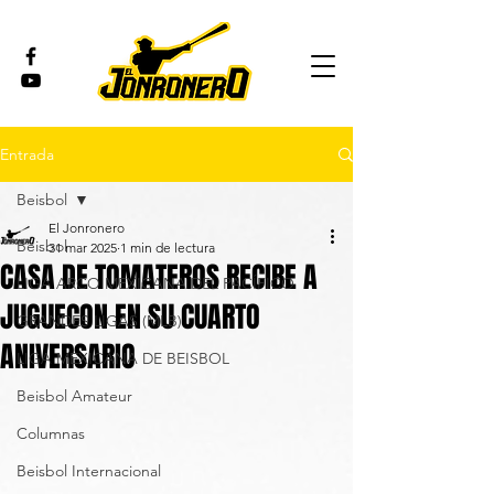
Entrada
Beisbol
El Jonronero
Beisbol
31 mar 2025
1 min de lectura
CASA DE TOMATEROS RECIBE A
LIGA ARCO MEXICANA DEL PACÍFICO
JUGUECON EN SU CUARTO
GRANDES LIGAS (MLB)
ANIVERSARIO
LIGA MEXICANA DE BEISBOL
Beisbol Amateur
Columnas
Beisbol Internacional