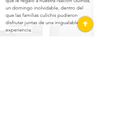
que le regaló a nuestra Nación Guinda, 
un domingo inolvidable, dentro del 
que las familias culichis pudieron 
disfrutar juntas de una inigualable 
experiencia.
Prensa Tomateros
Tomateros de Culiacán
LIGA ARCO MEXICANA DEL PACÍFICO
Ver todo
Entradas recientes