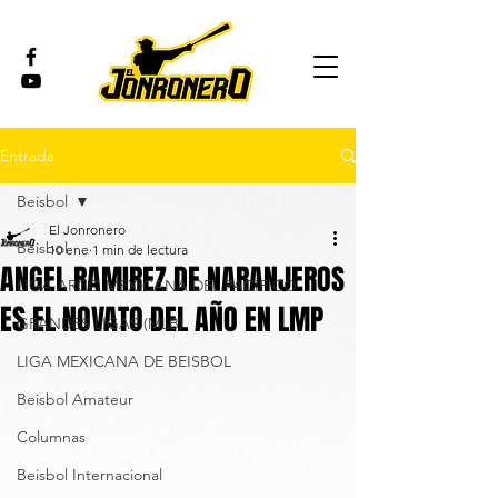
Entrada
Beisbol
El Jonronero
Beisbol
10 ene
1 min de lectura
ANGEL RAMIREZ DE NARANJEROS
LIGA ARCO MEXICANA DEL PACÍFICO
ES EL NOVATO DEL AÑO EN LMP
GRANDES LIGAS (MLB)
LIGA MEXICANA DE BEISBOL
Beisbol Amateur
Columnas
Beisbol Internacional