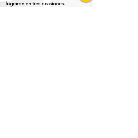
lograron en tres ocasiones.
Marineros
Andrés Muñoz
GRANDES LIGAS (MLB)
Ver todo
Entradas recientes