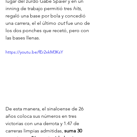
lugar del zurdo Gabe Spaier y en un 
inning de trabajo permitió tres 
hits
, 
regaló una base por bola y concedió 
una carrera, el el último 
out
 fue uno de 
los dos ponches que recetó, pero con 
las bases llenas.
https://youtu.be/fEr2xkM3KsY
De esta manera, el sinaloense de 26 
años coloca sus números en tres 
victorias con una derrota y 1.47 de 
carreras limpias admitidas, 
suma 30 