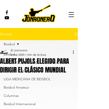
Entrada
Beisbol
El Jonronero
Beisbol
6 mar 2025
1 min de lectura
ALBERT PUJOLS ELEGIDO PARA
LIGA ARCO MEXICANA DEL PACÍFICO
DIRIGIR EL CLÁSICO MUNDIAL
GRANDES LIGAS (MLB)
LIGA MEXICANA DE BEISBOL
Beisbol Amateur
Columnas
Beisbol Internacional