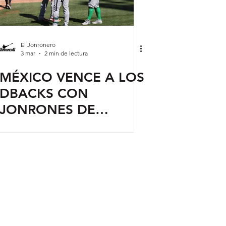
El Jonronero
3 mar
2 min de lectura
MÉXICO VENCE A LOS
DBACKS CON
JONRONES DE
ROWDY TELLEZ Y
ALEX OSUNA