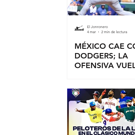
El Jonronero
4 mar
2 min de lectura
MÉXICO CAE 
DODGERS; LA
OFENSIVA VUE
LUCIR