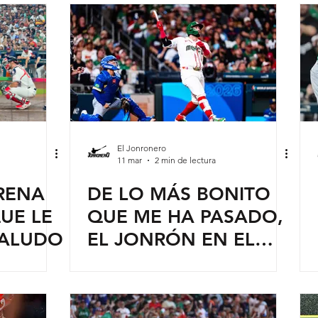
NACIONALES
El Jonronero
11 mar
2 min de lectura
RENA
DE LO MÁS BONITO
UE LE
QUE ME HA PASADO,
SALUDO
EL JONRÓN EN EL
CLÁSICO: JULIÁN
ORNELAS