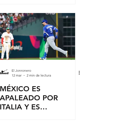
PROFESIONALES
EMOCIONARSE ASÍ
El Jonronero
12 mar
2 min de lectura
MÉXICO ES
APALEADO POR
ITALIA Y ES
ELIMINADO DEL
CLÁSICO MUNDIAL DE