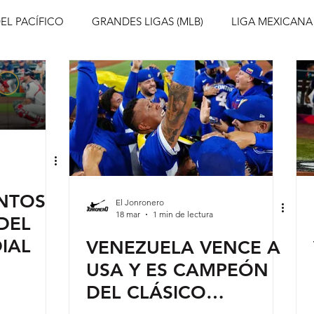
EL PACÍFICO
GRANDES LIGAS (MLB)
LIGA MEXICANA
Beisbol Internacional
Serie del Caribe
Clásico Mundi
NTOS
El Jonronero
18 mar
1 min de lectura
DEL
IAL
VENEZUELA VENCE A
USA Y ES CAMPEÓN
DEL CLÁSICO