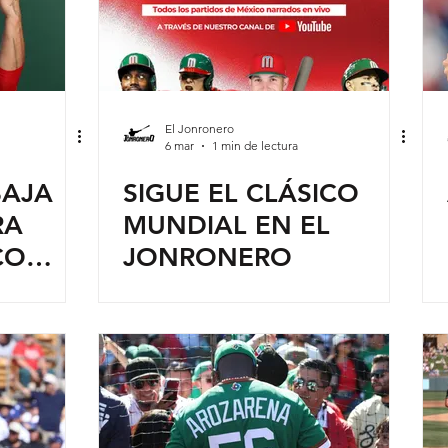
El Jonronero
6 mar
1 min de lectura
BAJA
SIGUE EL CLÁSICO
RA
MUNDIAL EN EL
CO
JONRONERO