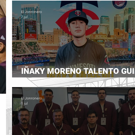
El Jonronero
7 jul
IÑAKY MORENO TALENTO GU
LLEGA A FILIS
El Jonronero
1 jul