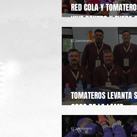
RED COLA Y TOMATERO
VIVE DENTRO Y FUERA 
El Jonronero
TOMATEROS LEVANTA S
2026 DE LA LAMP
El Jonronero