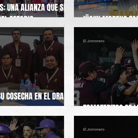
S: UNA ALIANZA QUE SE
DEL ESTADIO
IÑAKY MORENO TAL
El Jonronero
U COSECHA EN EL DRAFT
TOMATERITOS SE L
El Jonronero