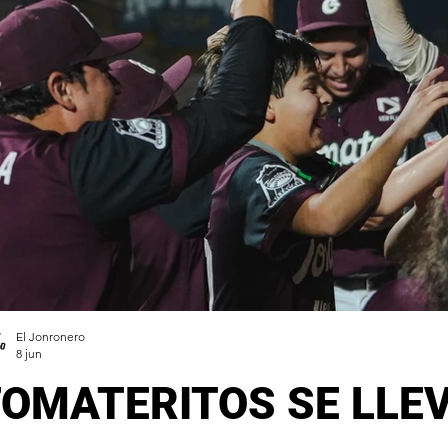
El Jonronero
8 jun
OMATERITOS SE LLEV